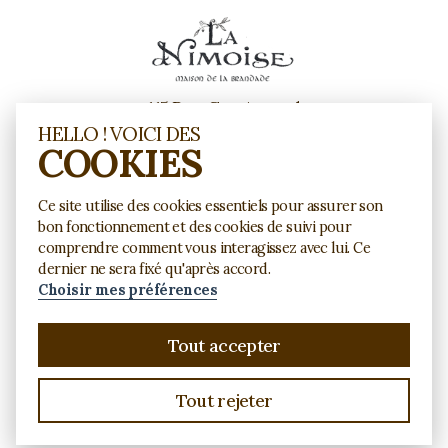
115 Rue Guy Arnaud
30900 Nîmes
HELLO ! VOICI DES
COOKIES
Contactez-nous
Ce site utilise des cookies essentiels pour assurer son
bon fonctionnement et des cookies de suivi pour
04 34 28 67 43
Tel.
comprendre comment vous interagissez avec lui. Ce
dernier ne sera fixé qu'après accord.
Choisir mes préférences
Copyright © 2026 Brandade La Nimoise
Tout accepter
Un site web développé par Nickl - Barcelona&co
Gestion des cookies
Tout rejeter
Mentions légales
CGV