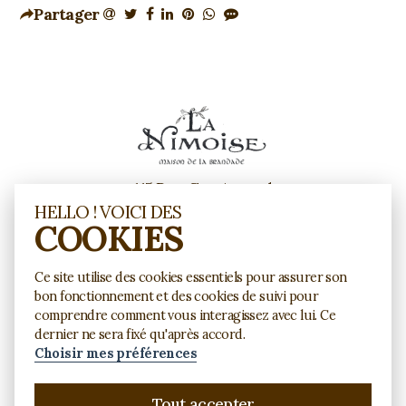
Partager
115 Rue Guy Arnaud
30900 Nîmes
HELLO ! VOICI DES
COOKIES
Contactez-nous
Ce site utilise des cookies essentiels pour assurer son
bon fonctionnement et des cookies de suivi pour
04 34 28 67 43
Tel.
comprendre comment vous interagissez avec lui. Ce
dernier ne sera fixé qu'après accord.
Choisir mes préférences
Copyright © 2026 Brandade La Nimoise
Tout accepter